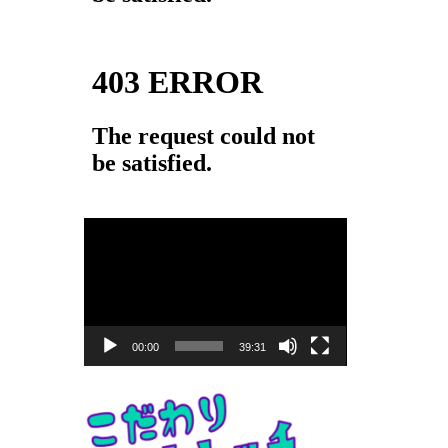
動
画
プ
レ
ー
00:00
39:31
ヤ
ー