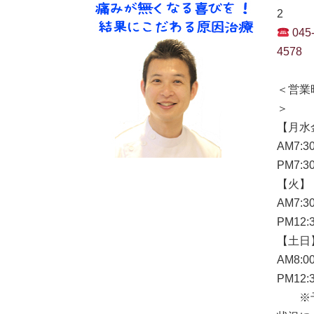
2
045
4578
＜営業
＞
【月水
AM7:3
PM7:3
【火】
AM7:3
PM12:
【土日
AM8:0
PM12:
※