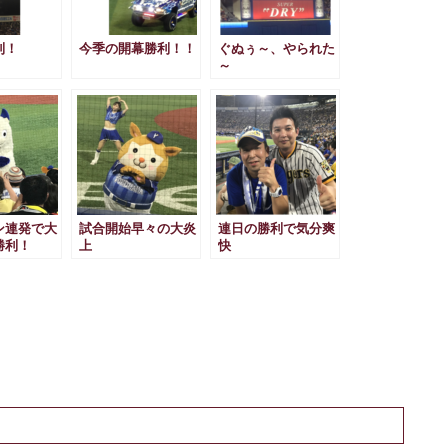
利！
今季の開幕勝利！！
ぐぬぅ～、やられた
～
ン連発で大
試合開始早々の大炎
連日の勝利で気分爽
勝利！
上
快