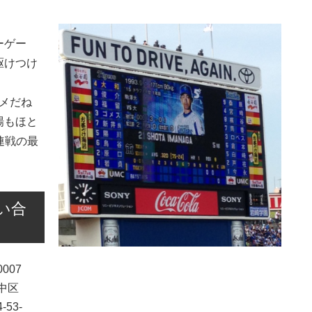
ーゲー
駆けつけ
ダメだね
場もほと
連戦の最
い合
0007
中区
-53-