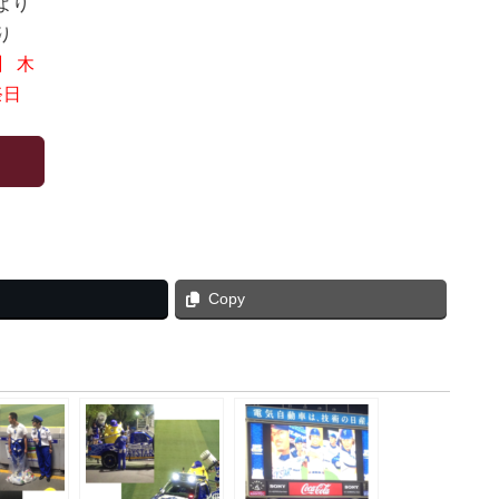
より
り
】 木
祭日
Copy