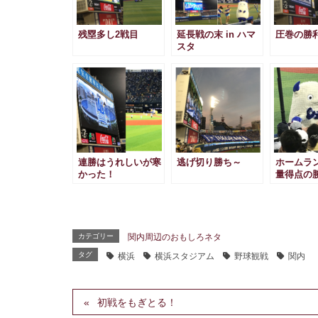
残塁多し2戦目
延長戦の末 in ハマ
圧巻の勝
スタ
連勝はうれしいが寒
逃げ切り勝ち～
ホームラ
かった！
量得点の
カテゴリー
関内周辺のおもしろネタ
タグ
横浜
横浜スタジアム
野球観戦
関内
初戦をもぎとる！