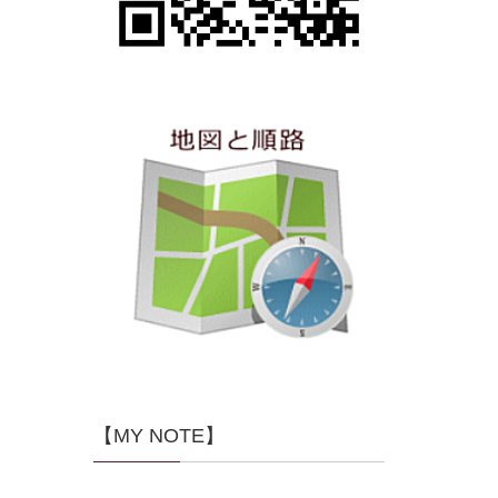
【MY NOTE】