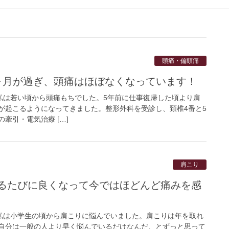
頭痛・偏頭痛
ヶ月が過ぎ、頭痛はほぼなくなっています！
市】 私は若い頃から頭痛もちでした。5年前に仕事復帰した頃より肩
が起こるようになってきました。整形外科を受診し、頚椎4番と5
牽引・電気治療 […]
肩こり
るたびに良くなって今ではほどんど痛みを感
市】 私は小学生の頃から肩こりに悩んでいました。肩こりは年を取れ
自分は一般の人より早く悩んでいるだけなんだ、とずっと思って