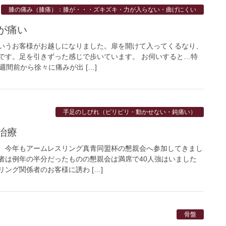
膝の痛み（膝痛）：膝が・・・ズキズキ・力が入らない・曲げにくい
が痛い
いうお客様がお越しになりました。扉を開けて入ってくるなり、
です。足を引きずった感じで歩いています。 お伺いすると…特
週間前から徐々に痛みが出 […]
手足のしびれ（ピリピリ・動かせない・鈍痛い）
治療
、今年もアームレスリング真青同盟杯の懇親会へ参加してきまし
者は例年の半分だったものの懇親会は満席で40人強はいました
ング関係者のお客様に誘わ […]
骨盤