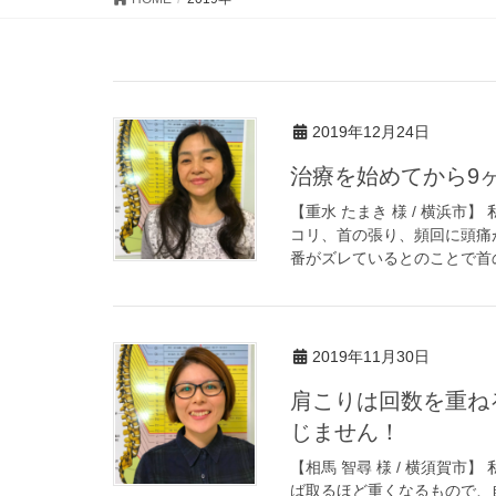
2019年12月24日
治療を始めてから9
【重水 たまき 様 / 横浜
コリ、首の張り、頻回に頭痛
番がズレているとのことで首の
2019年11月30日
肩こりは回数を重ね
じません！
【相馬 智尋 様 / 横須賀
ば取るほど重くなるもので、