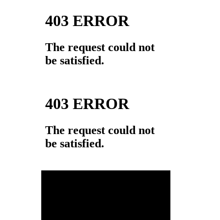
動
画
プ
レ