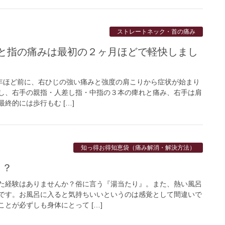
ストレートネック・首の痛み
と指の痛みは最初の２ヶ月ほどで軽快しまし
】 ３年ほど前に、右ひじの強い痛みと強度の肩こりから症状が始まり
し、右手の親指・人差し指・中指の３本の痺れと痛み、右手は肩
終的には歩行もむ […]
知っ得お得知恵袋（痛み解消・解決方法）
？？
た経験はありませんか？俗に言う『湯当たり』。また、熱い風呂
です。お風呂に入ると気持ちいいというのは感覚として間違いで
とが必ずしも身体にとって […]