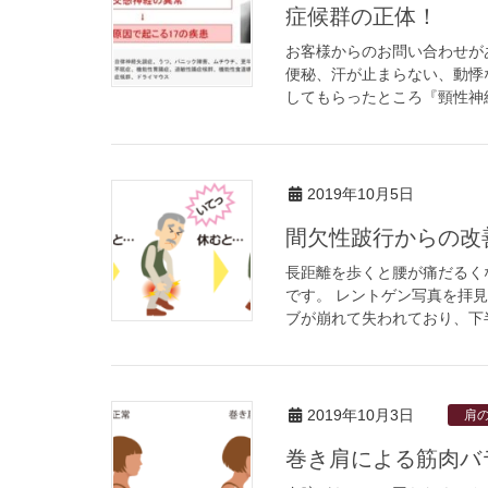
症候群の正体！
お客様からのお問い合わせが
便秘、汗が止まらない、動悸
してもらったところ『頸性神経
2019年10月5日
間欠性跛行からの改
長距離を歩くと腰が痛だるく
です。 レントゲン写真を拝
ブが崩れて失われており、下半
2019年10月3日
肩
巻き肩による筋肉バ