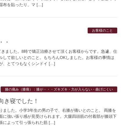
布を貼ったり、マ […]
お客様のこと
・・
てきました。8時で矯正治療させて頂くお客様からです。急遽、仕
ルして欲しいとのこと。もちろんOKしました。お客様の事情は
、とてつもなくシンドイ […]
膝の痛み（膝痛）：膝が・・・ズキズキ・力が入らない・曲げにくい
向き寝でした！
りました。小学3年生の男の子で、右膝が痛いとのこと。 両膝を
面に強い張り感が見受けられます。大腿四頭筋の付着部が膝頭下
によって引っ張られた筋 […]