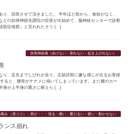
あり、回答させて頂きました。 半年ほど前から、食欲がなく、
などの自律神経失調症の症状が出始めて、脳神経センターで診察
筋症候群』と言われたそう […]
坐骨神経痛（歩けない・座れない・起き上がれない）
善
なり、足先までしびれが走り、左鼠径部に嫌な感じが出るお客様
見すると、腰骨がナナメに傾いてしまっています。また腰のカー
身が上半身の重さに耐えら […]
の痛み （肩コリ）：肩が・・・張る・痛い・重だるい・硬い・動かせない
ランス崩れ