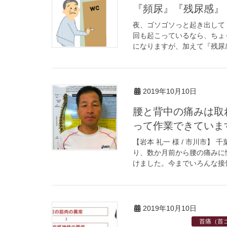
『頻尿』『残尿感』
夜、ゴソゴソっと起き出して
回も起こっているなら、ちょ
になりますが、加えて『残尿感
2019年10月10日
腰と背中の痛みは取
って作業できていま
【岩本 礼一 様 / 市川市
り、数か月前から腰の痛みに
けました。今までいろんな接骨
2019年10月10日
首痛（首