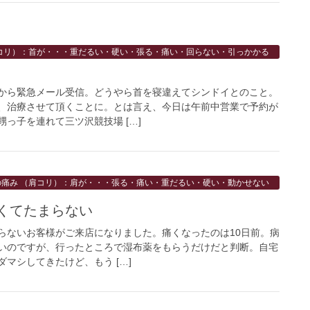
コリ）：首が・・・重だるい・硬い・張る・痛い・回らない・引っかかる
から緊急メール受信。どうやら首を寝違えてシンドイとのこと。
、治療させて頂くことに。とは言え、今日は午前中営業で予約が
っ子を連れて三ツ沢競技場 […]
の痛み （肩コリ）：肩が・・・張る・痛い・重だるい・硬い・動かせない
くてたまらない
らないお客様がご来店になりました。痛くなったのは10日前。病
いのですが、行ったところで湿布薬をもらうだけだと判断。自宅
マシしてきたけど、もう […]