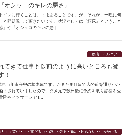
『オシッコのキレの悪さ』
トイレに行くことは、ままあることです。が、それが、一晩に何
っと問題視して頂きたいです。状況としては『頻尿』ということ
』や『オシッコのキレの悪 […]
腰痛・ヘルニア
れてきて仕事も以前のように高いところも登
す！
】 千葉県市川市在中の植木屋です。たまたま仕事で店の前を通りかか
悩まされていましたので、ダメ元で数日後に予約を取り診察を受
院やマッサージで […]
コリ）：首が・・・重だるい・硬い・張る・痛い・回らない・引っかかる