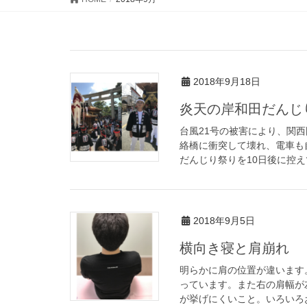
2018年9月18日
炎天の岸和田だんじり
台風21号の被害により、関
絡橋に衝突して壊れ、電車も
だんじり祭りを10日後に控え
2018年9月5日
横向き寝と肩崩れ
明らかに肩の位置が違います
っています。また右の肩幅が
が挙げにくいこと。いろいろお