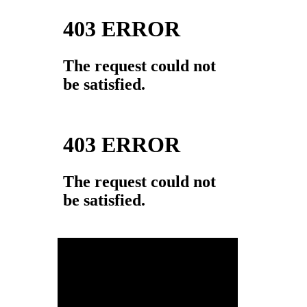
動
画
プ
レ