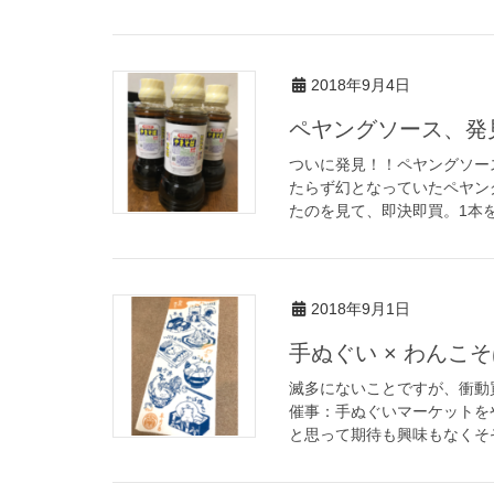
2018年9月4日
ペヤングソース、発
ついに発見！！ペヤングソー
たらず幻となっていたペヤン
たのを見て、即決即買。1本を
2018年9月1日
手ぬぐい × わんこ
滅多にないことですが、衝動
催事：手ぬぐいマーケットを
と思って期待も興味もなくそぞ