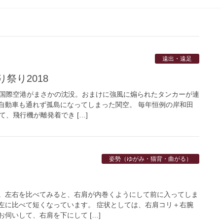
遠出・遠足
祭り2018
西国際空港がまさかの沈没。おまけに強風に煽られたタンカーが連
自動車も通れず孤島になってしまった関空。 毎年恒例の岸和田
て、飛行機が離発着でき […]
姿勢（ゆがみ・猫背・曲がる）
。左右を比べてみると、右肩が内巻くようにして前に入ってしま
左に比べて短くなっています。 症状としては、右肩コリ＋右腕
伺いして、右肩を下にして […]