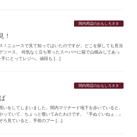
関内周辺のおもしろネタ
見！
ス！ニュースで見て知ってはいたのですが、どこを探しても見当
グソース。 何気なく立ち寄ったスーパーに箱で山積みしてあっ
手にとってレジへ。値段も […]
関内周辺のおもしろネタ
そば
買いをしてしまいました。関内マリナード地下を歩いていると、
やっていて、ちょっと覗いてみたわけです。『手ぬぐいねぇ…』
ろ見ていると、手前のブー […]