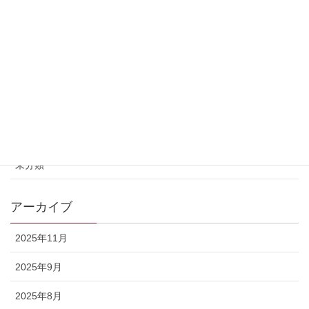
げにくい
足への不安
頭痛・偏頭痛（ズキズキ・重い・集中できない・痛い）
首痛（首コリ）：首が・・・重だるい・硬い・張る・痛い・
回らない・引っかかる
骨盤
未分類
アーカイブ
2025年11月
2025年9月
2025年8月