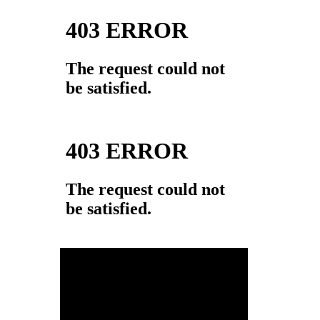
動
画
プ
レ