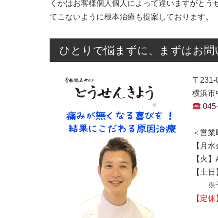
くかはお客様個人個人によって違いますがとう
てこないように根本治療も提案しております。
ひとりで悩まずに、まずはお問
〒231-
横浜市中
045
＜営業
【月水金
【火】AM
【土日】A
※予
【定休