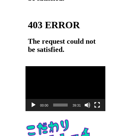
動
画
プ
レ
ー
00:00
39:31
ヤ
ー