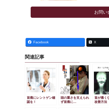
お問い
Facebook
X
関連記事
首痛にレントゲン確
頭の重さを支えられ
首が痛く
認を！
ず首痛に…
改善方法