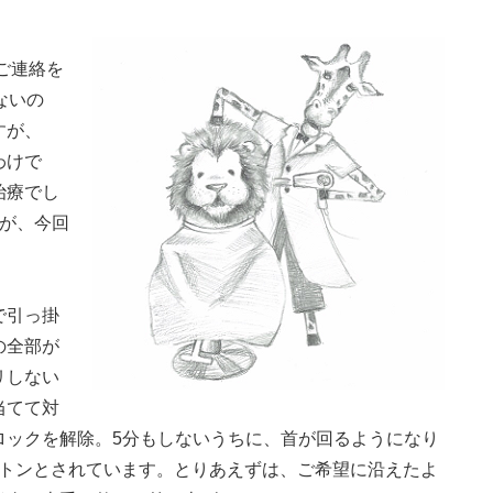
ご連絡を
ないの
すが、
わけで
治療でし
すが、今回
。
で引っ掛
の全部が
リしない
当てて対
ロックを解除。5分もしないうちに、首が回るようになり
ョトンとされています。とりあえずは、ご希望に沿えたよ