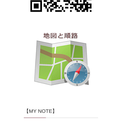
【MY NOTE】