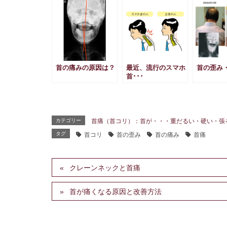
首の痛みの原因は？
最近、流行のスマホ
首の歪み
首･･･
カテゴリー
首痛（首コリ）：首が・・・重だるい・硬い・張
タグ
首コリ
首の歪み
首の痛み
首痛
クレーンネックと首痛
首が痛くなる原因と改善方法