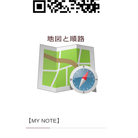
【MY NOTE】