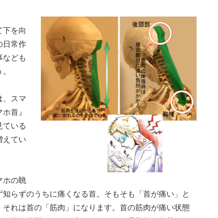
て下を向
の日常作
事なども
う。
は、スマ
マホ首』
見ている
増えてい
マホの眺
ず知らずのうちに痛くなる首。そもそも「首が痛い」と
、それは首の「筋肉」になります。首の筋肉が痛い状態