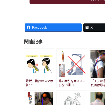
Facebook
X
関連記事
最近、流行のスマホ
首の牽引をオススメ
「く」の
首･･･
しない理由
た首は頭
ない！