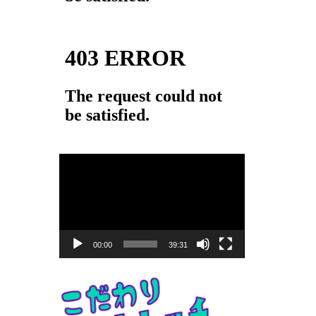
動
画
プ
レ
ー
00:00
39:31
ヤ
ー