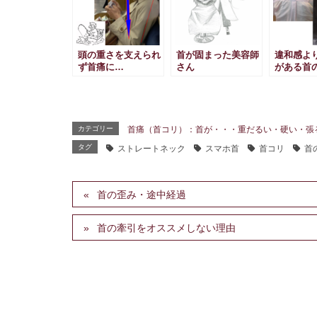
頭の重さを支えられ
首が固まった美容師
違和感よ
ず首痛に…
さん
がある首
カテゴリー
首痛（首コリ）：首が・・・重だるい・硬い・張
タグ
ストレートネック
スマホ首
首コリ
首
首の歪み・途中経過
首の牽引をオススメしない理由