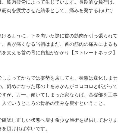
は、筋肉疲労によって生じています。長期的な負荷は、
り筋肉を疲労させた結果として、痛みを発するわけで
頂けるように、下を向いた際に首の筋肉が引っ張られて
す。首が痛くなる当初はまだ、首の筋肉の痛みによるも
頭を支える首の骨に負担がかかり【ストレートネック】
でしまってからでは姿勢を戻しても、状態は変化しませ
の。斜めになった床の上をみかんがコロコロと転がって
ですが、万一、傾いてしまった家ならば、基礎部を工事
。人でいうところの骨格の歪みを戻すということ。
で確認し正しい状態へ戻す希少な施術を提供しておりま
絡を頂ければ幸いです。