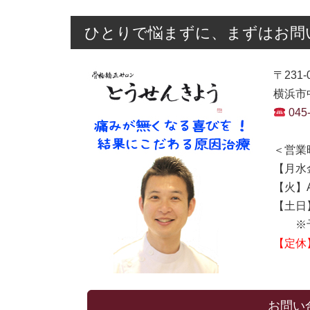
ひとりで悩まずに、まずはお問
〒231-
横浜市中
045
＜営業
【月水金
【火】AM
【土日】A
※予
【定休
お問い