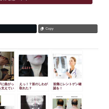
Copy
字に曲がっ
えっ！？首のしわが
首痛にレントゲン確
を支えてい
取れた？
認を！