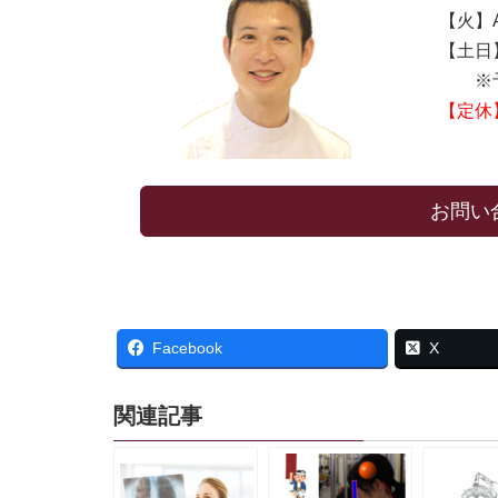
【火】AM
【土日】A
※予
【定休
お問い
Facebook
X
関連記事