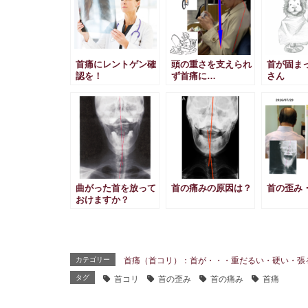
首痛にレントゲン確
頭の重さを支えられ
首が固ま
認を！
ず首痛に…
さん
曲がった首を放って
首の痛みの原因は？
首の歪み
おけますか？
カテゴリー
首痛（首コリ）：首が・・・重だるい・硬い・張
タグ
首コリ
首の歪み
首の痛み
首痛