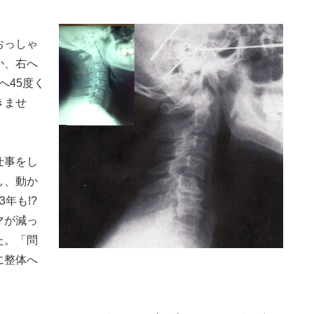
おっしゃ
か、右へ
へ45度く
きませ
仕事をし
し、動か
年も!?
マが減っ
た。「問
に整体へ