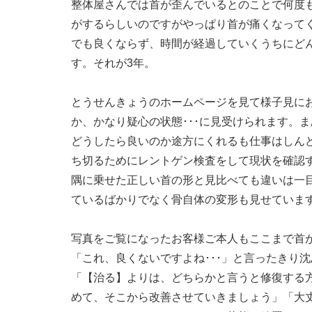
整体屋さんでは首が歪んでいるとのことで何度
がするらしいのですがやっぱり首が痛くなって
でも良くならず、時間が経過していくうちにど
す。それが3年。
とうせんきょうのホームページを見て様子見に
か、かなり疑心の状態･･･に見受けられます。
どうしたら良いのか途方にくれるも仕事はしん
ち切るためにレントゲン検査をして現状を確認
隅に乗せた正しい首の形と見比べても違いは一
ているばかりでなく骨自体の変形も見せていま
写真をご覧になったお客様ご本人もここまで首
「これ、良くないですよね･･･」と言ったきり
「【治る】よりは、どちらかと言うと修復する
めて、そこから改善させていきましょう」「大