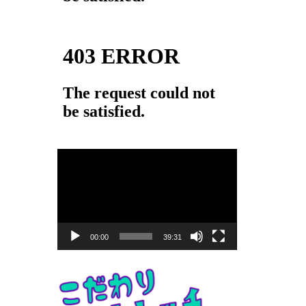
動
画
プ
レ
ー
00:00
39:31
ヤ
ー