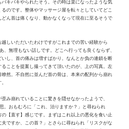
もバキバキやられたそう。その時は楽になったような気
くるのです。整体やマッサージ屋を転々としていてどこ
んどん首は痛くなり、動かなくなって現在に至るそうで
お越しいただいたわけですがこれまでの苦い経験から
まあ、無理もない話しです。どこへ行っても良くならず、
どいし、首の痛みは増すばかり。なんとか負の連鎖を断
することを提案し撮ってきて頂いたのが、上の写真。左
目瞭然。不自然に並んだ首の骨は、本来の配列から崩れ
す。
が歪み崩れていることに驚きを隠せなかったようで、
沈思。おもむろに「これ、治りますか？」と尋ねられ
方の【直す】感じです。まずはこれ以上の悪化を食い止
丈夫ですか、この首？」とさらに尋ねられ「リスクがな