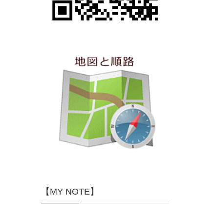
【MY NOTE】