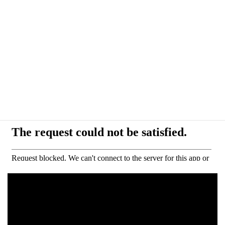
動
画
プ
レ