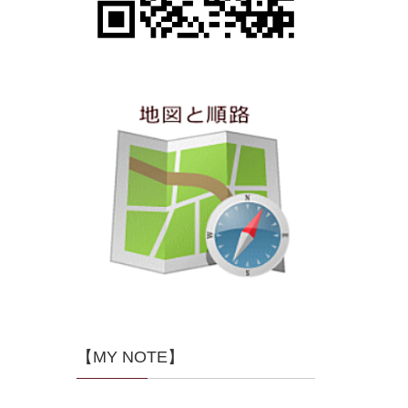
【MY NOTE】