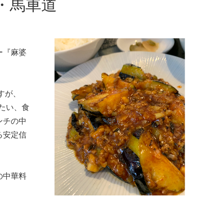
・馬車道
ー『麻婆
すが、
べたい、食
ンチの中
る安定信
の中華料