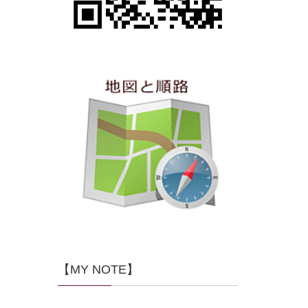
【MY NOTE】