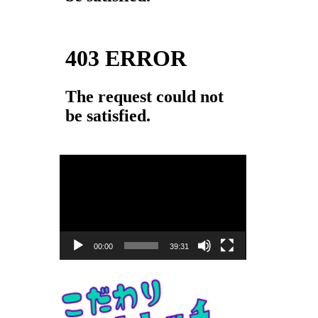
動
画
プ
レ
ー
00:00
39:31
ヤ
ー