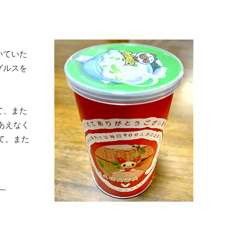
いていた
グルスを
て、また
、あえなく
って。また
-