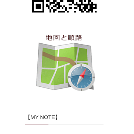
【MY NOTE】