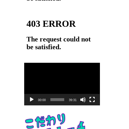
動
画
プ
レ
ー
00:00
39:31
ヤ
ー