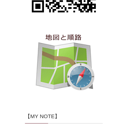
【MY NOTE】