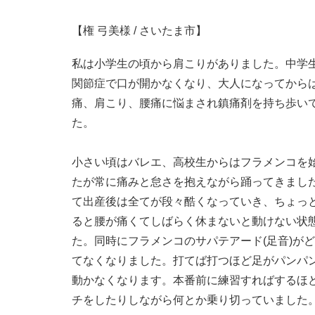
【権 弓美様 / さいたま市】
私は小学生の頃から肩こりがありました。中学
関節症で口が開かなくなり、大人になってから
痛、肩こり、腰痛に悩まされ鎮痛剤を持ち歩い
た。
小さい頃はバレエ、高校生からはフラメンコを
たが常に痛みと怠さを抱えながら踊ってきまし
て出産後は全てが段々酷くなっていき、ちょっ
ると腰が痛くてしばらく休まないと動けない状
た。同時にフラメンコのサパテアード(足音)が
てなくなりました。打てば打つほど足がパンパ
動かなくなります。本番前に練習すればするほ
チをしたりしながら何とか乗り切っていました