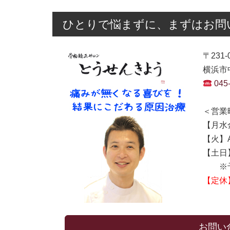
ひとりで悩まずに、まずはお問
〒231-
横浜市中
045
＜営業
【月水金
【火】AM
【土日】A
※予
【定休
お問い