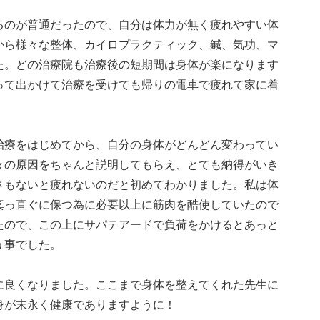
るのが普通だったので、自分は体力が無く疲れやすい体
から様々な整体、カイロプラクティック、鍼、気功、マ
た。どの治療院も治療後の短期間は身体が楽になります
って出かけて治療を受けても帰りの電車で疲れて家に着
治療をはじめてから、自分の身体がどんどん変わってい
々の原因をちゃんと説明してもらえ、とても納得がいき
さもないと疲れないのだと初めてわかりました。私は体
真っ直ぐに保つ為に必要以上に筋肉を酷使していたので
たので、この上にサパテアードで負荷をかけるとあっと
う事でした。
に良くなりました。ここまで身体を整えてくれた先生に
身が末永く健康でありますように！