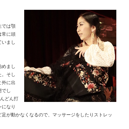
生では顎
は常に頭
ていまし
始めまし
た。そし
と外に出
態でし
どんどん打
ンになり
ど足が動かなくなるので、マッサージをしたりストレッ
。