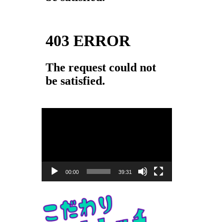
動
画
プ
レ
ー
00:00
39:31
ヤ
ー