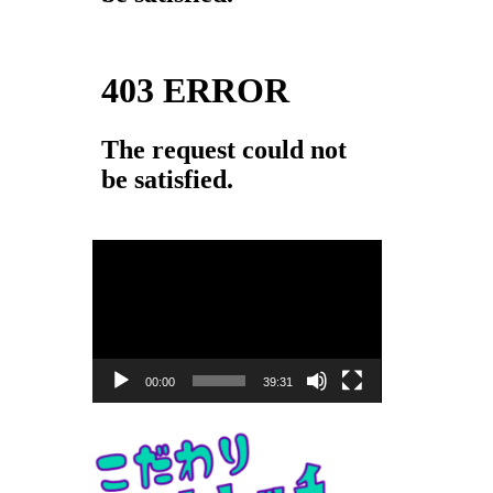
動
画
プ
レ
ー
00:00
39:31
ヤ
ー