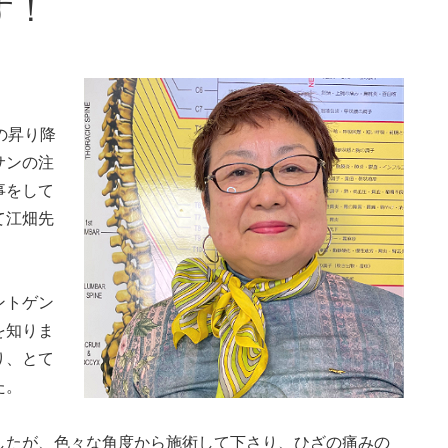
す！
の昇り降
サンの注
事をして
て江畑先
ントゲン
を知りま
り、とて
た。
したが、色々な角度から施術して下さり、ひざの痛みの