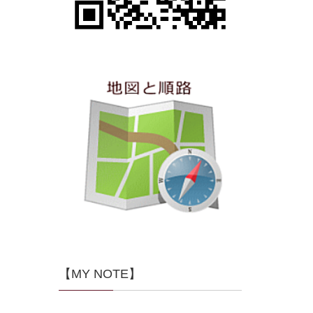
【MY NOTE】