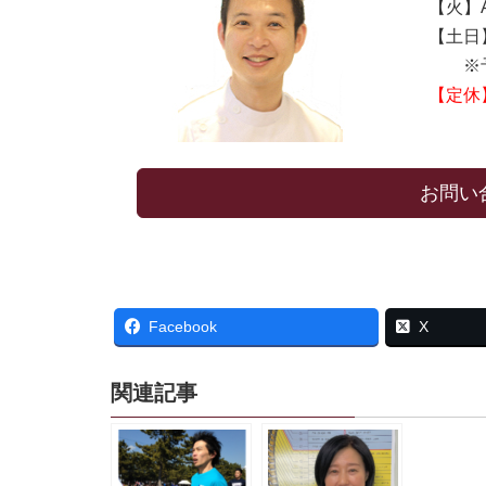
【火】AM
【土日】A
※予
【定休
お問い
Facebook
X
関連記事