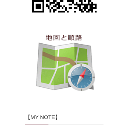
【MY NOTE】