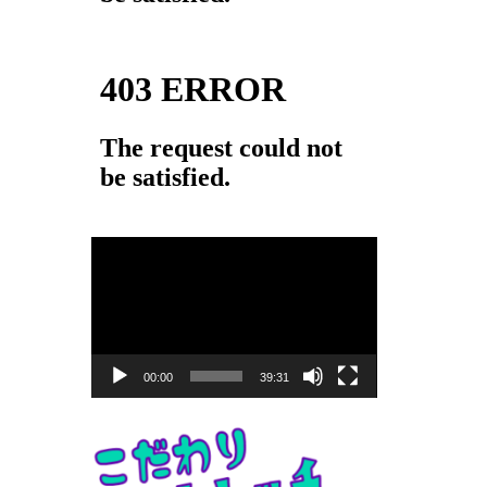
動
画
プ
レ
ー
00:00
39:31
ヤ
ー