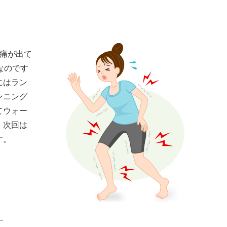
肉痛が出て
なのです
にはラン
ンニング
てウォー
。次回は
す。
—