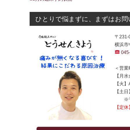
ひとりで悩まずに、まずはお問
〒231-
横浜市中
045
＜営業
【月水金
【火】AM
【土日】A
※予
【定休