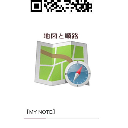
【MY NOTE】