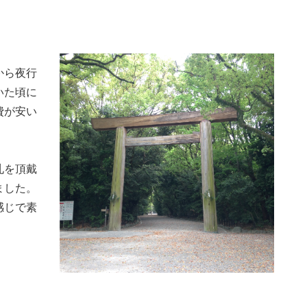
から夜行
いた頃に
費が安い
札を頂戴
ました。
感じで素