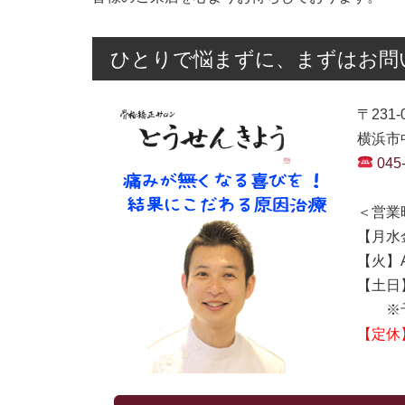
ひとりで悩まずに、まずはお問
〒231-
横浜市中
045
＜営業
【月水金
【火】AM
【土日】A
※予
【定休