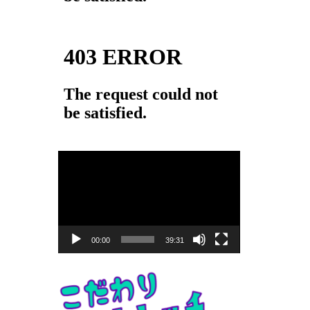
動
画
プ
レ
ー
00:00
39:31
ヤ
ー