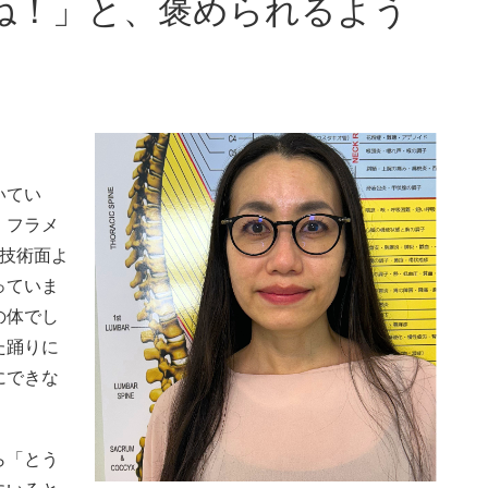
ね！」と、褒められるよう
いてい
」フラメ
ら技術面よ
っていま
の体でし
た踊りに
にできな
ら「とう