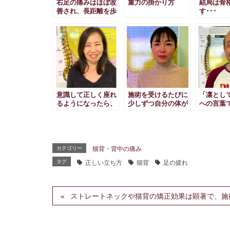
右足の痛みはほぼ改
重力の掛かり方
結局は骨
善され、長距離を歩
す･･･
くことへの負担を感
じなくなりました！
意識して正しく座れ
施術を受けるたびに
「凛とし
るようになったら、
少しずつ自分の体が
への言葉
『座る姿』が美し
良くなっていること
ごとに！
い！
を感じられていま
す！
カテゴリー
猫背・背中の痛み
タグ
正しい立ち方
猫背
足の疲れ
ストレートネックや猫背の矯正効果は顕著で、施