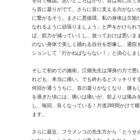
を目で確認。悪いところばかり。首は前に出て
ら首に凝りがでて、さらに首に支える力がない
に繋がるそう。まさに悪循環。私の身体は欠陥
なれるように頑張りましょう」と声をかけられ
ば、筋力が減っていくし、放っておけば悪いま
のない身体で美しく踊れる自分を想像し、通院
ションして「行かねばならない！」と決心しま
そして初めての施術。江畑先生は渾身の力で悪
れども、本当に痛い。でも終わるとスッキリす
何回か通ううちに、首の凝りがなくなり、腰も
を過ぎた頃には、痛いは痛いが、前よりは痛み
し、毎回、良くなっている！片道2時間かけて
ます。
さらに最近、フラメンコの先生方から「とうせ