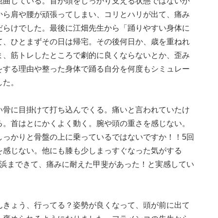
屈曲している。首が頭をしっかり支える状態ではないか
から肩や腰が頑張ってしまい、コリとハリが出て、痛み
だらけでした。最後に江畑先生から「踊りやすい身体に
て、ひとまずその日は帰宅。その後何日か、歳を重ねれ
ま、筋トレしたところで劇的に良くならないとか、歪み
をする理由や整った身体で踊る自分を何度もシミュレー
した。
い骨に目掛けて打ち込んでくる。痛いと言われていたけ
る。首はとにかくよく動く。腕や頭の重さを感じない。
しっかりと骨盤の上に乗っているではないですか！！5回
を感じない。他にも膝も少しまっすぐなった気がする
横浜まできて、痛みに耐えた甲斐があった！と実感してい
んきょう、行ってる？姿勢が良くなって、頭が前に出て