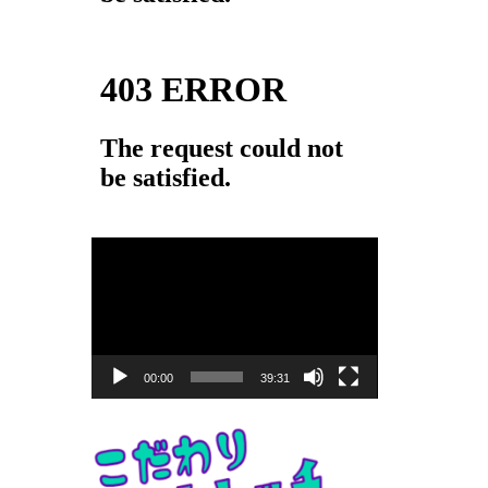
動
画
プ
レ
ー
00:00
39:31
ヤ
ー