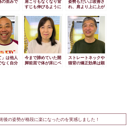
格の歪みで
肩こりもなくなり背
姿勢もだいぶ改善さ
すじも伸びるように
れ、肩より上に上が
なりました！
りづらかった腕も万
歳と伸ばせるまでに
なり、肩こりも無く
なりました！
て」は他人
今まで諦めていた開
ストレートネックや
でなく自分
脚前屈で体が床にペ
猫背の矯正効果は顕
ッタリつくようにな
著で、施術後の姿勢
りました！
が格段に楽になった
のを実感しました！
術後の姿勢が格段に楽になったのを実感しました！