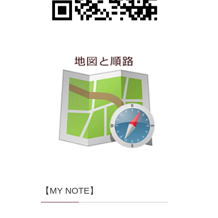
【MY NOTE】