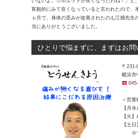
いないよ。シルエットが良くなったわね！」と
客観的にみて良くなっていると言われたので、
ヵ月で、身体の歪みが改善されたのも江畑先生
当にありがとうございました。
ひとりで悩まずに、まずはお問
〒231-
横浜市中
045
＜営業
【月水金
【火】AM
【土日】A
※予