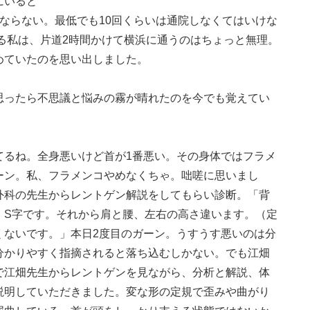
にいると
ならない。最低でも10回くらいは通院しなくてはいけな
る私は、片道2時間かけて横浜に通うのはちょっと無理。
めていたのを思い出しました。
思ったら不思議と悩みの霧が晴れたのを今でも覚えてい
てるね。全身悪いけど首が1番悪い。その身体ではフラメ
ーン。私、フラメンコやめなくちゃ。咄嗟に思いまし
外科の先生からレントゲン解説をしてもらい診断。「背
。S字です。それから肩と腰、左右の高さ違います。（定
くないです。」本日2度目のガーン。うすうす悪いのは分
分かりやすく指摘されると落ち込むしかない。でも江畑
で江畑先生からレントゲンを見ながら、分析と解説、体
説明していただきました。変な形の定規で歪みや曲がり