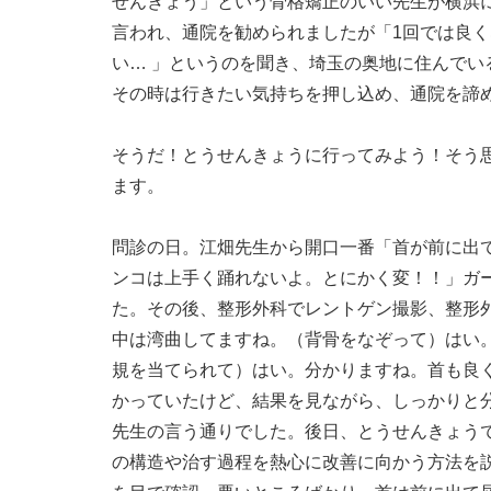
せんきょう」という骨格矯正のいい先生が横浜
言われ、通院を勧められましたが「1回では良く
い… 」というのを聞き、埼玉の奥地に住んでい
その時は行きたい気持ちを押し込め、通院を諦
そうだ！とうせんきょうに行ってみよう！そう
ます。
問診の日。江畑先生から開口一番「首が前に出
ンコは上手く踊れないよ。とにかく変！！」ガ
た。その後、整形外科でレントゲン撮影、整形
中は湾曲してますね。（背骨をなぞって）はい
規を当てられて）はい。分かりますね。首も良
かっていたけど、結果を見ながら、しっかりと
先生の言う通りでした。後日、とうせんきょう
の構造や治す過程を熱心に改善に向かう方法を