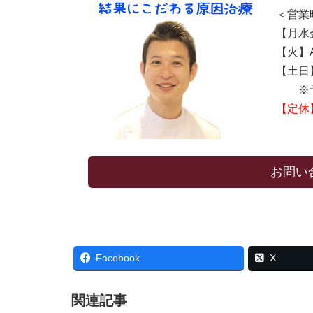
＜営業
【月水金
【火】AM
【土日】A
※予
【定休
お問い
Facebook
X
関連記事