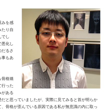
重みを感
みたり自
んでし
で悪化し
のだるさ
る事もあ
ら骨格矯
て行った
みがある
勢だと思っていましたが、実際に見てみると首が明らか
て、骨格が歪んでいる原因である私が無意識の内に取っ