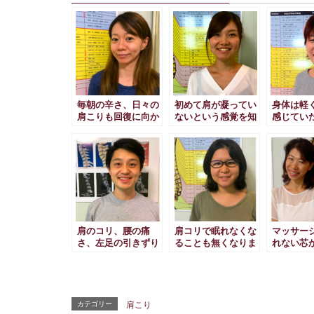
毎朝の辛さ、日々の
初めて肩が凝ってい
身体は軽
肩こりも回復に向か
ないという感覚を知
感じてい
ってます
ることができまし
ソのよう
た！
肩のコリ、腰の痛
肩コリで眠れなくな
マッサー
さ、左足の引きずり
ることも無くなりま
れない芯
は全く感じなくなり
した
れ
ました！
カテゴリー
肩こり