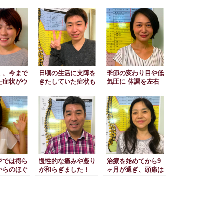
く、今まで
日頃の生活に支障を
季節の変わり目や低
た症状がウ
きたしていた症状も
気圧に 体調を左右
和らいできました！
されなくなりまし
た！
ジでは得ら
慢性的な痛みや凝り
治療を始めてから9
からのほぐ
が和らぎました！
ヶ月が過ぎ、頭痛は
ほぼなくなっていま
す！