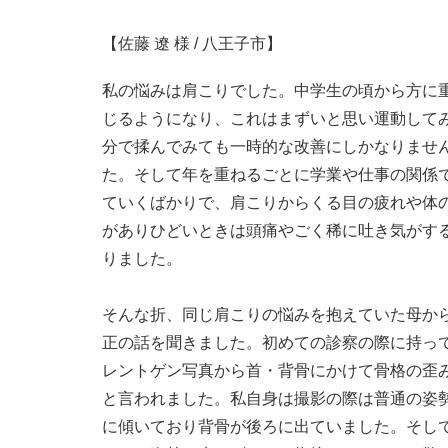
【佐藤 遼 様 / 八王子市】
私の悩みは肩こりでした。中学生の頃から方に
じるようになり、これはまずいと思い運動して
分で揉んでみても一時的な改善にしかなりませ
た。そして年を重ねるごとに学業や仕事の関係
ていくばかりで、肩こりからくる目の疲れや体
がありひどいときは頭痛やごく稀に吐き気がす
りました。
そんな折、同じ肩こりの悩みを抱えていた母か
正の話を聞きました。初めての診察の際に持っ
レントゲン写真から首・背骨にかけて骨格の歪
と言われました。私自身は撮影の際は普通の姿
に傾いており背骨が後ろに出ていました。そし