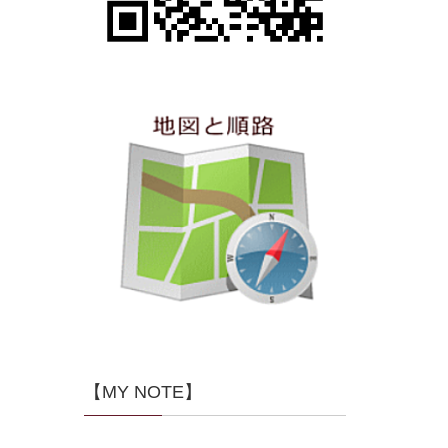
【MY NOTE】