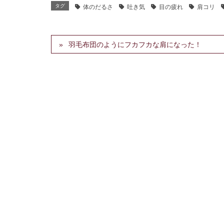
タグ
体のだるさ
吐き気
目の疲れ
肩コリ
羽毛布団のようにフカフカな肩になった！