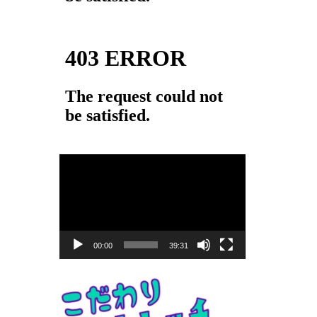
動
画
プ
レ
ー
00:00
39:31
ヤ
ー