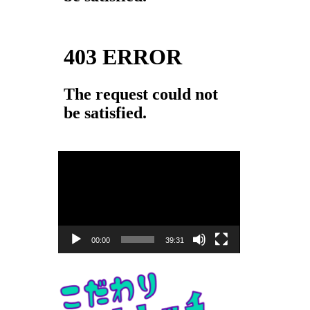
動
画
プ
レ
ー
00:00
39:31
ヤ
ー