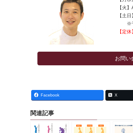
【火】AM
【土日】A
※予
【定休
お問い
Facebook
X
関連記事