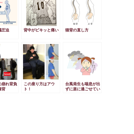
臓圧迫
背中がビキッと痛い
猫背の直し方
の崩れ背負
この座り方はアウ
台風発生も喘息が出
猫背
ト！
ずに楽に過ごせてい
る！