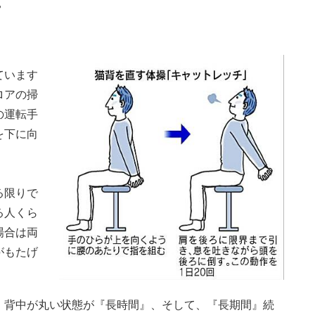
・
ています
ロアの掃
の運転手
を下に向
る限りで
る人くら
場合は両
がもたげ
。背中が丸い状態が『長時間』、そして、『長期間』続