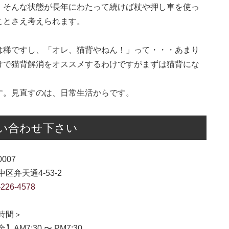
。そんな状態が長年にわたって続けば杖や押し車を使っ
ことさえ考えられます。
は稀ですし、「オレ、猫背やねん！」って・・・あまり
けで猫背解消をオススメするわけですがまずは猫背にな
す。見直すのは、日常生活からです。
い合わせ下さい
0007
区弁天通4-53-2
-226-4578
時間＞
】AM7:30 〜 PM7:30