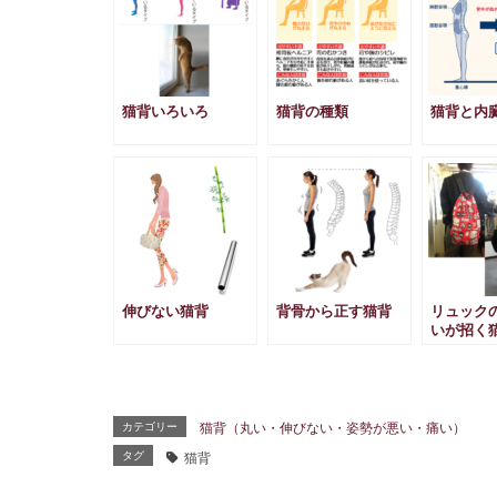
猫背いろいろ
猫背の種類
猫背と内
伸びない猫背
背骨から正す猫背
リュック
いが招く
カテゴリー
猫背（丸い・伸びない・姿勢が悪い・痛い）
タグ
猫背