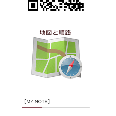
【MY NOTE】