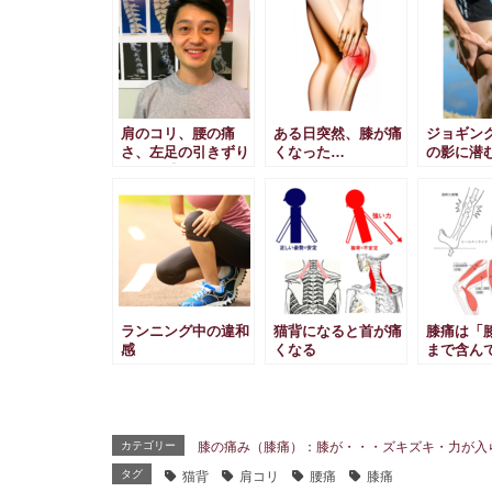
肩のコリ、腰の痛
ある日突然、膝が痛
ジョギン
さ、左足の引きずり
くなった…
の影に潜
は全く感じなくなり
ました！
ランニング中の違和
猫背になると首が痛
膝痛は「
感
くなる
まで含ん
要！
カテゴリー
膝の痛み（膝痛）：膝が・・・ズキズキ・力が入
タグ
猫背
肩コリ
腰痛
膝痛