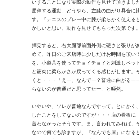
いすることになり実際の動作を見せて頂きまし
屈伸する運動。どうやら、左膝の曲がり具合に
す。『テニスのプレー中に膝が柔らかく使える
かしいと思い、動作を見せてもらった次第です
拝見すると、右大腿部前面外側に硬さと張りが
めて、昨日のご来店時に少しだけお時間を頂い
を、小道具を使ってチョイチョイと刺激しベッ
と筋肉に柔らかさが戻ってくる感じがします。
くと・・・「えー、なんでー？普通に曲がるー
らないのが普通だと思ってたー」と唖然。
いやいや、ソレが普通なんですって。とにかく
したことをしてないのですが・・・店の看板に
言わなかったそうです。ま、言われてみれば、
なので何でも診ますが、『なんでも屋』になる