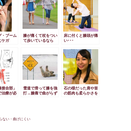
グ・ブーム
膝が痛くて杖をつい
床に付くと膝頭が痛
むケガ
て歩いているなら
い･･･
膝接合部」
雪道で滑って膝を強
石の様だった肩や首
で治療が必
打→膝痛で曲がらず
の筋肉も柔らかさを
取り戻しました！
らない・曲げにくい