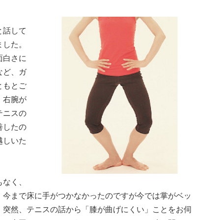
と話して
ました。
面白さに
など、ガ
ともとご
、右腕が
テニスの
善したの
越しいた
もなく、
、今まで床に手がつかなかったのですが今では掌がベッ
、突然、テニスの話から「膝が曲げにくい」ことをお伺