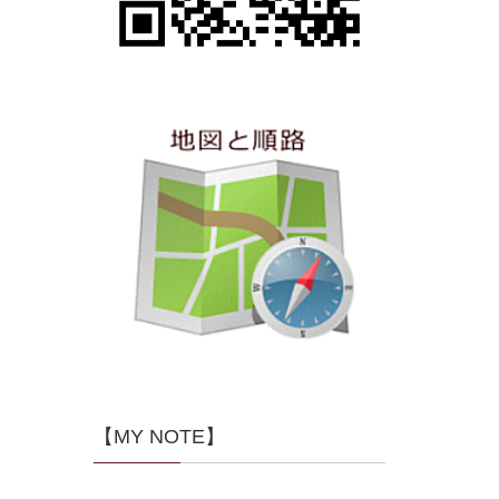
【MY NOTE】