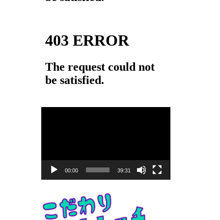
動
画
プ
レ
ー
00:00
39:31
ヤ
ー