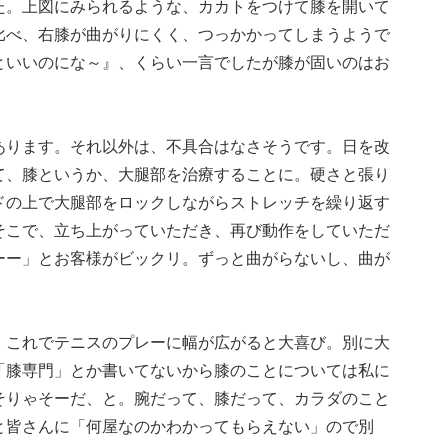
た。上図にみられるような、カカトをつけて膝を開いて
比べ、右膝が曲がりにくく、つっかかってしまうようで
といいのにな～』、くらい一言でしたが膝が固いのはお
。
あります。それ以外は、不具合はなさそうです。日を改
て、膝というか、大腿部を治療することに。硬さと張り
ドの上で大腿部をロックしながらストレッチを繰り返す
そこで、立ち上がっていただき、再び動作をしていただ
ーー」とお客様がビックリ。ずっと曲がらないし、曲が
、これでテニスのプレーに幅が広がると大喜び。別に大
「膝専門」とか書いてないから膝のことについては私に
そりゃそーだ、と。腕だって、膝だって、カラダのこと
と皆さんに「何屋なのかわかってもらえない」ので別