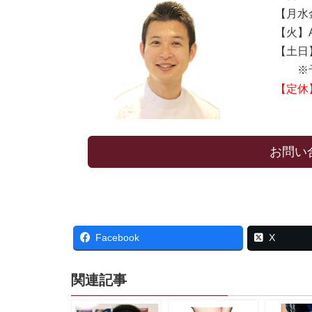
【月水金
【火】AM
【土日】A
※予
【定休
お問い
Facebook
X
関連記事